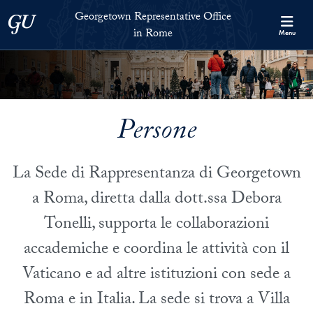
Skip to Georgetown Representative Office in Rome Full Site Menu
Skip to main content
Georgetown Representative Office
Georgetown University
in Rome
Menu
Persone
La Sede di Rappresentanza di Georgetown
a Roma, diretta dalla dott.ssa Debora
Tonelli, supporta le collaborazioni
accademiche e coordina le attività con il
Vaticano e ad altre istituzioni con sede a
Roma e in Italia. La sede si trova a Villa