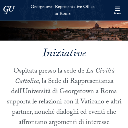
Skip to Georgetown Representative Office in Rome Full Site Menu
Skip to main content
Georgetown Representative Office
Georgetown University
in Rome
Menu
Iniziative
Ospitata presso la sede de
La Civiltà
Cattolica
, la Sede di Rappresentanza
dell’Università di Georgetown a Roma
supporta le relazioni con il Vaticano e altri
partner, nonché dialoghi ed eventi che
affrontano argomenti di interesse